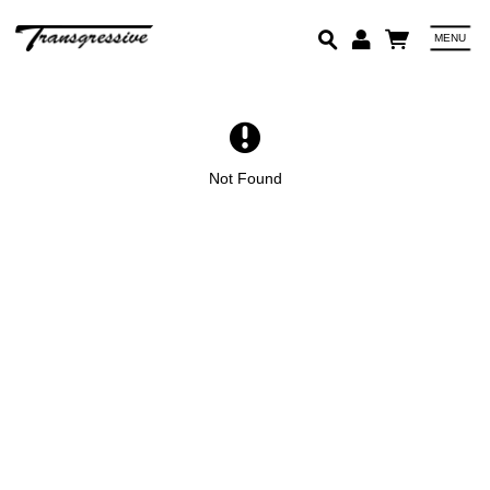
MENU
Em
Pa
Not Found
Lo