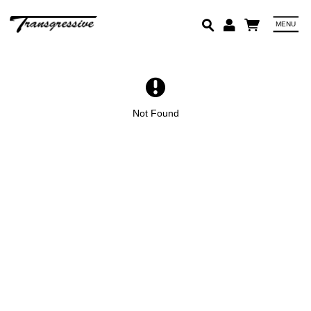
MENU
Em
Pa
Not Found
Lo